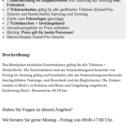
1
Übernachtung im Doppelzimmer
von Samstag auf Sonntag
inkl.
Frühstück
2
Tribünenkarten
gültig für alle geöffneten Tribünen (Grand-Prix-
Strecke und Nordschleife) Samstag und Sonntag
Zutritt zum
Fahrerlager
ganztägig
2
Tickettaschen
+
Umhängeband
Vorverkaufsgebühr im Preis enthalten
Wichtig:
Preis gilt für beide Personen!
Übersichtsplan Grand-Prix-Strecke
Beschreibung:
Das Hotelpaket beinhaltet Eintrittskarten gültig für alle Tribünen +
Nordschleife. Die Eintrittskarten sind am Veranstaltungswochenende von
Freitag bis Sonntag gültig und beinhalten alle am Veranstaltungswochenende
durchgeführten Trainings- und Rennläufe und der Begleitserien.
Die Zimmer
werden in
Hotel´s in Koblenz und Bonn und Umgebung eingebucht,
Entfernung Hotel - Rennstrecke 49-59 km.
Haben Sie Fragen zu diesem Angebot?
Wir beraten Sie gerne Montag - Freitag von 09:00-17:00 Uhr.