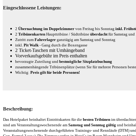
Eingeschlossene Leistungen:
2
Übernachtung im Doppelzimmer
von Freitag bis Sonntag
inkl. Frühst
2
Tribünenkarten
Haupttribüne / Südtribüne
überdacht
für Samstag und
Zutritt zum
Fahrerlager
ganztägig am Samstag und Sonntag
inkl.
Pit Walk
- Gang durch die Boxengasse
2 Ticket-Taschen mit Umhängeband
Vorverkaufsgebühr im Preis enthalten
bevorzugte Zuteilung und
bestmögliche Sitzplatzbuchung
zusammenhängende Tribünenplätze (wenn Sie für mehrere Personen beste
Wichtig:
Preis gilt für beide Personen!
Beschreibung:
Das Hotelpaket beinhaltet Eintrittskarten für die
besten Tribünen
im überdachten 
sind am Veranstaltungswochenende am
Samstag und Sonntag gültig
und beinhal
Veranstaltungswochenende durchgeführten Trainings- und Rennläufe (DTM) und 
Cup, Formel 3 usw.). Die Zimmer werden in
Hotel´s im Raum Mannheim und Umg