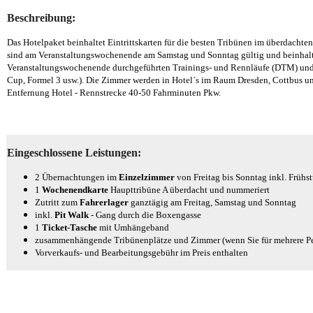
Beschreibung:
Das Hotelpaket beinhaltet Eintrittskarten für die besten Tribünen im überdachten 
sind am Veranstaltungswochenende am Samstag und Sonntag gültig und beinhalt
Veranstaltungswochenende durchgeführten Trainings- und Rennläufe (DTM) und 
Cup, Formel 3 usw.). Die Zimmer werden in
Hotel´s im Raum Dresden, Cottbus 
Entfernung Hotel - Rennstrecke 40-50 Fahrminuten Pkw.
Eingeschlossene Leistungen:
2 Übernachtungen im
Einzelzimmer
von Freitag bis Sonntag inkl. Frühs
1
Wochenendkarte
Haupttribüne A überdacht und nummeriert
Zutritt zum
Fahrerlager
ganztägig am Freitag, Samstag und Sonntag
inkl.
Pit Walk
- Gang durch die Boxengasse
1
Ticket-Tasche
mit Umhängeband
zusammenhängende Tribünenplätze und Zimmer (wenn Sie für mehrere Pe
Vorverkaufs- und Bearbeitungsgebühr im Preis enthalten